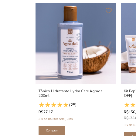
Tônico Hidratante Hydra Care Agradal
Kit Pe
200ml
OFF]
(25)
R$27,17
R$156
R$173,
3
x
de
R$9,06
sem juros
3
x
de
R