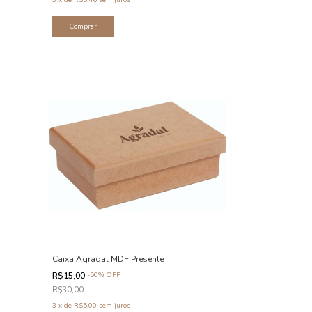
Caixa Agradal MDF Presente
R$15,00
-
50
%
OFF
R$30,00
3
x
de
R$5,00
sem juros