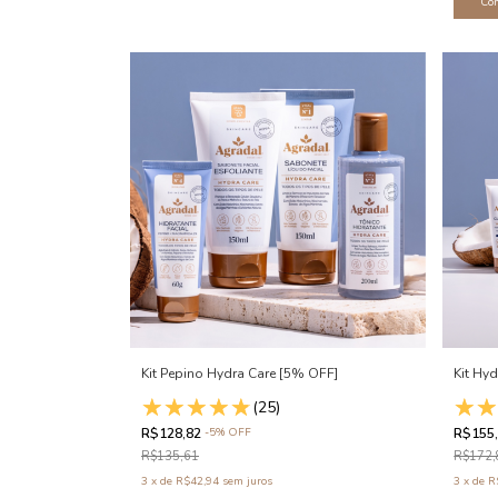
Kit Pepino Hydra Care [5% OFF]
Kit Hy
(25)
R$128,82
-
5
%
OFF
R$155
R$135,61
R$172,
3
x
de
R$42,94
sem juros
3
x
de
R