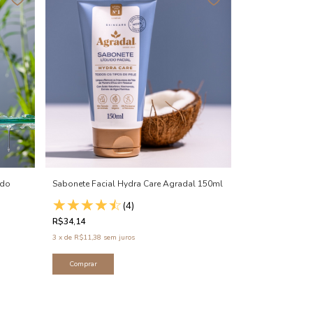
ido
Sabonete Facial Hydra Care Agradal 150ml
(4)
R$34,14
3
x
de
R$11,38
sem juros