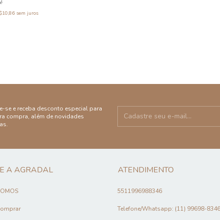
2
$10,86
sem juros
e-se e receba desconto especial para
ira compra, além de novidades
as.
E A AGRADAL
ATENDIMENTO
SOMOS
5511996988346
omprar
Telefone/Whatsapp: (11) 99698-834