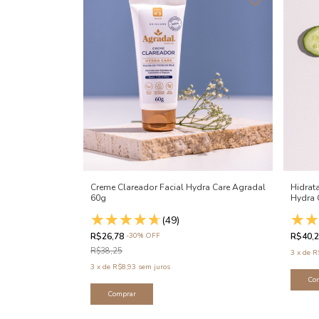
Creme Clareador Facial Hydra Care Agradal
Hidrat
60g
Hydra 
(49)
R$26,78
-
30
%
OFF
R$40,
R$38,25
3
x
de
R
3
x
de
R$8,93
sem juros