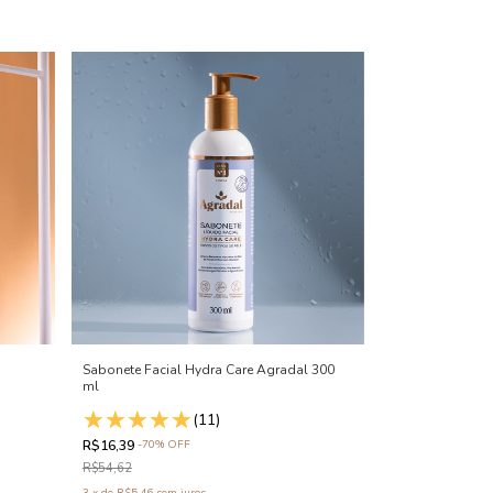
Sabonete Facial Hydra Care Agradal 300
ml
(11)
R$16,39
-
70
%
OFF
R$54,62
3
x
de
R$5,46
sem juros