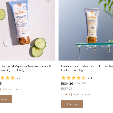
ante Facial Pepino + Niacinamida 2%
Hidratante Protetor FPS 35 Ultra-Flu
Care Agradal 60g
Hydra Care 50g
(27)
(28)
25
R$34,36
-
40
%
OFF
R$57,26
$13,42
sem juros
3
x
de
R$11,45
sem juros