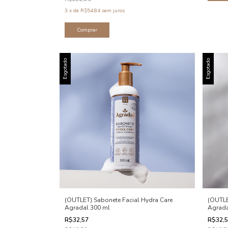
3
x
de
R$54,84
sem juros
Esgotado
Esgotado
(OUTLET) Sabonete Facial Hydra Care
(OUTLE
Agradal 300 ml
Agrada
R$32,57
R$32,