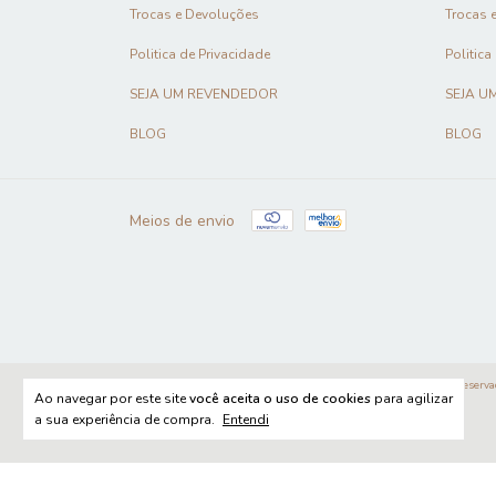
Trocas e Devoluções
Trocas 
Politica de Privacidade
Politica
SEJA UM REVENDEDOR
SEJA U
BLOG
BLOG
Meios de envio
Copyright Agradal - 08206081000192 - 2026. Todos os direitos reserva
Ao navegar por este site
você aceita o uso de cookies
para agilizar
a sua experiência de compra.
Entendi