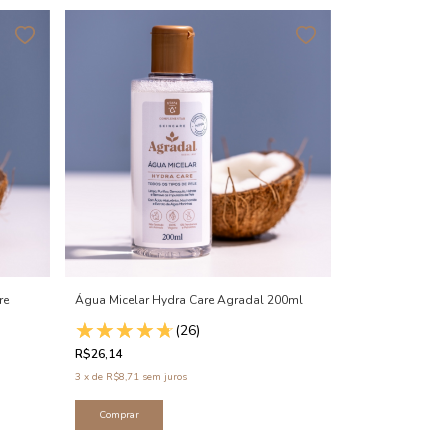
re
Água Micelar Hydra Care Agradal 200ml
(26)
R$26,14
3
x
de
R$8,71
sem juros