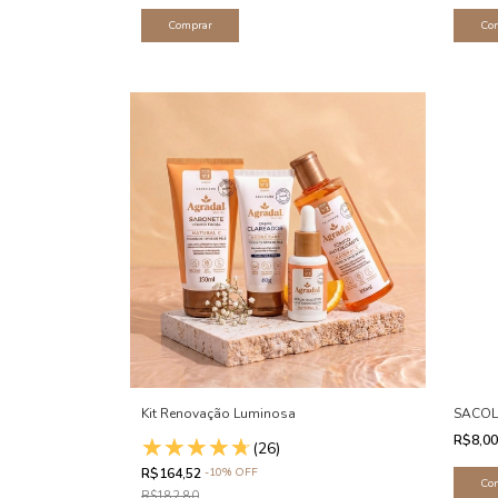
Kit Renovação Luminosa
SACOL
R$8,0
(26)
R$164,52
-
10
%
OFF
R$182,80