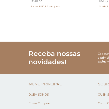
R$40,72
R$40,7
3
x
de
R$10,86
sem juros
3
x
de
R
Receba nossas
Cadastr
a prime
novidades!
exclusiv
MENU PRINCIPAL
SOBR
QUEM SOMOS
QUEM 
Como Comprar
Como C