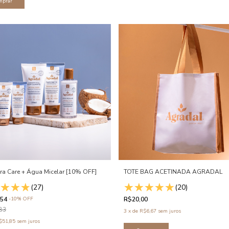
dra Care + Água Micelar [10% OFF]
TOTE BAG ACETINADA AGRADAL
(27)
(20)
,54
-
10
%
OFF
R$20,00
83
3
x
de
R$6,67
sem juros
$51,85
sem juros