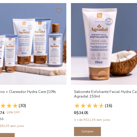
pino + Clareador Hydra Care [10%
Sabonete Esfoliante Facial Hydra Ca
Agradal 150ml
(30)
(16)
,74
-
10
%
OFF
R$34,05
86
3
x
de
R$11,35
sem juros
$52,25
sem juros