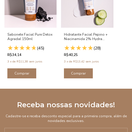
Sabonete Facial Pure Detox
Hidratante Facial Pepino +
Agradal 150ml
Niacinamida 2% Hydra
Care Agradal 60g
(45)
(28)
R$34,14
R$40,25
3
x
de
R$11,38
sem juros
3
x
de
R$13,42
sem juros
Receba nossas novidades!
Cadastre-se e receba desconto especial para a primeira compra, além de
novidades exclusivas.